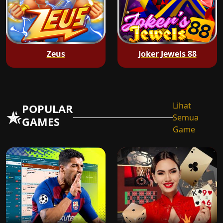
Zeus
Joker Jewels 88
Lihat
POPULAR
Semua
GAMES
Game