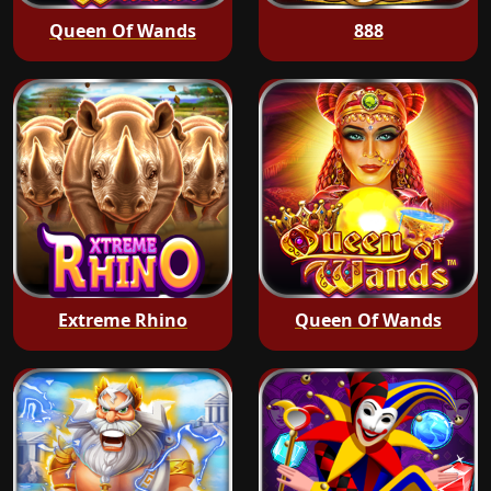
Queen Of Wands
888
Extreme Rhino
Queen Of Wands