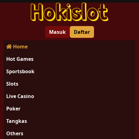
Masuk
Daftar
Home
Hot Games
Sportsbook
Slots
Live Casino
Poker
Tangkas
Others